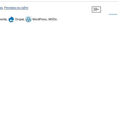
ка
,
Реклама на сайте
18+
omla,
Drupal,
WordPress, MODx.