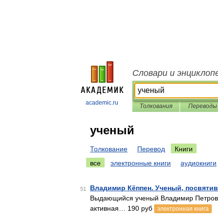
Словари и энциклоп
academic.ru
Толкования
Переводы
ученый
Толкование
Перевод
Книги
все
электронные книги
аудиокниги
Владимир Кёппен. Ученый, посвяти
51
Выдающийся ученый Владимир Петрович
активная… 190 руб
электронная книга