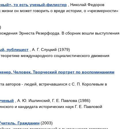
ный», то есть ученый-филистер
, Николай Федоров
жизни он может говорить о вреде истории, о «чрезмерности»
)
рождения Эрнеста Резерфорда. В сборник вошли выступления
ый, публицист
, А. Г. Слуцкий (1979)
 теоретике международного социалистического движения
нженер. Человек. Творческий портрет по воспоминаниям
та авторов - людей, встречавшихся с С. П. Королевым в
 ученый
, А. Ю. Ишлинский, Г. Е. Павлова (1986)
ского и кандидата исторических наук Г. Е. Павловой
Учитель. Гражданин
(2003)