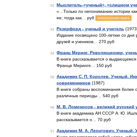
Мыслитель-«ученый», «слишком уче
52
«…Только по непониманию истории как 
ее; тогда как… руб
электронная книга
Резерфорд - ученый и учитель
(1973
53
Издание посвящено 100-летию со дня 
друзей и учеников… 270 руб
Франц Меринг. Революционер, учен
54
В книге рассказывается о выдающемся
Франце Меринге… 150 руб
Академик С. П. Королев. Ученый. И
55
современников
(1987)
В книге собраны воспоминания более с
различные периоды… 540 руб
М. В. Ломоносов - великий русский
56
В книге академика АН СССР А. Ю. Ишлин
рассказывается о… 70 руб
Академик М. А. Леонтович. Ученый. 
57