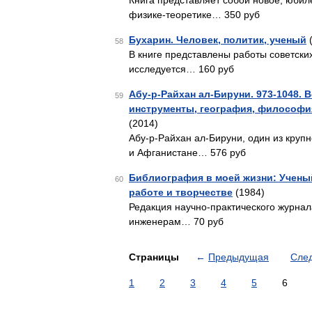
Книга представляет собой новое, юби
физике-теоретике… 350 руб
Бухарин. Человек, политик, ученый
(
58
В книге представлены работы советски
исследуется… 160 руб
Абу-р-Райхан ал-Бируни. 973-1048. 
59
инструменты, география, философи
(2014)
Абу-р-Райхан ал-Бируни, один из круп
и Афганистане… 576 руб
Библиография в моей жизни: Ученый
60
работе и творчестве
(1984)
Редакция научно-практического журнал
инженерам… 70 руб
Страницы
←
Предыдущая
Сле
1
2
3
4
5
6