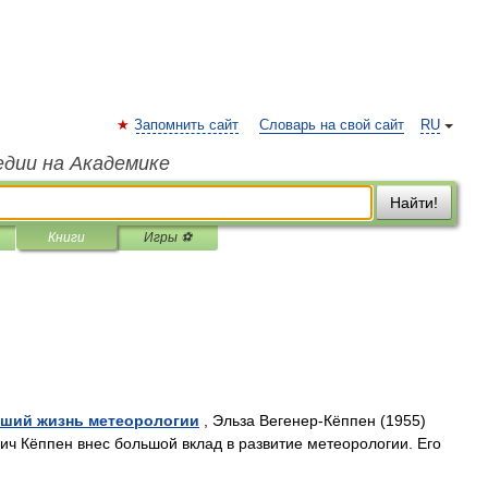
Запомнить сайт
Словарь на свой сайт
RU
едии на Академике
Найти!
Книги
Игры ⚽
вший жизнь метеорологии
, Эльза Вегенер-Кёппен (1955)
 Кёппен внес большой вклад в развитие метеорологии. Его