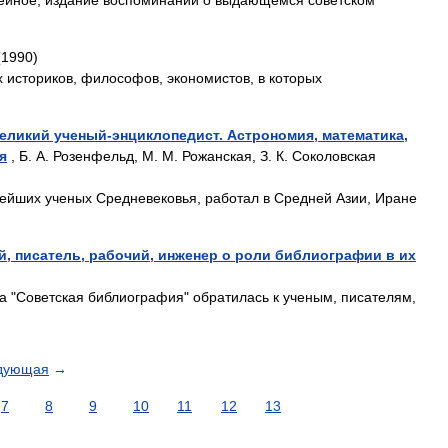
лейное, издание воспоминаний о выдающемся советском
1990)
х историков, философов, экономистов, в которых
Великий ученый-энциклопедист. Астрономия, математика,
я
, Б. А. Розенфельд, М. М. Рожанская, З. К. Соколовская
нейших ученых Средневековья, работал в Средней Азии, Иране
, писатель, рабочий, инженер о роли библиографии в их
а "Советская библиография" обратилась к ученым, писателям,
дующая
→
7
8
9
10
11
12
13